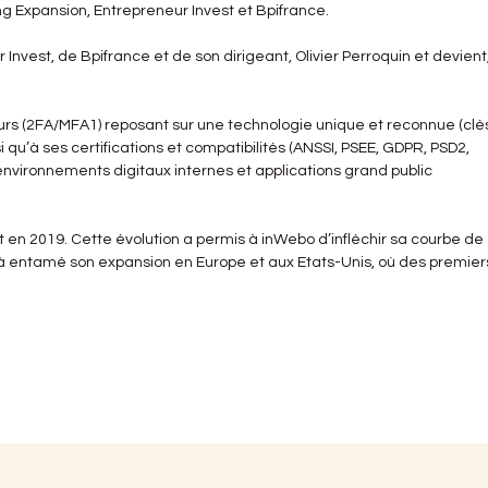
ng Expansion, Entrepreneur Invest et Bpifrance.
 Invest, de Bpifrance et de son dirigeant, Olivier Perroquin et devient
eurs (2FA/MFA1) reposant sur une technologie unique et reconnue (clé
nsi qu’à ses certifications et compatibilités (ANSSI, PSEE, GDPR, PSD2,
s environnements digitaux internes et applications grand public
n 2019. Cette évolution a permis à inWebo d’infléchir sa courbe de
́jà entamé son expansion en Europe et aux Etats-Unis, où des premier