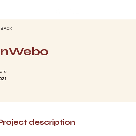
 BACK
inWebo
ate
021
Project description