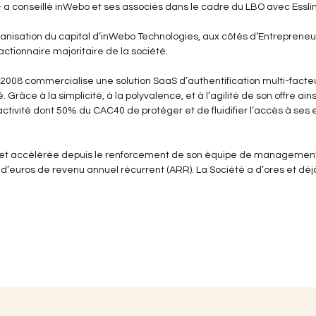
 - a conseillé inWebo et ses associés dans le cadre du LBO avec Essli
ganisation du capital d’inWebo Technologies, aux côtés d’Entrepreneur
ctionnaire majoritaire de la société.
en 2008 commercialise une solution SaaS d’authentification multi-fact
râce à la simplicité, à la polyvalence, et à l’agilité de son offre ai
tivité dont 50% du CAC40 de protéger et de fluidifier l’accès à se
 et accélérée depuis le renforcement de son équipe de management e
 d’euros de revenu annuel récurrent (ARR). La Société a d’ores et de