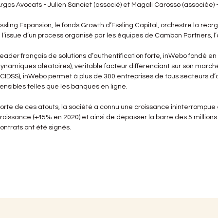
rgos Avocats - Julien Sanciet (associé) et Magali Carosso (associée)
ssling Expansion, le fonds Growth d’Essling Capital, orchestre la réor
̀ l’issue d’un process organisé par les équipes de Cambon Partners, l’a
eader français de solutions d’authentification forte, inWebo fondé 
ynamiques aléatoires), véritable facteur différenciant sur son marché. G
CIDSS), inWebo permet à plus de 300 entreprises de tous secteurs d’ac
ensibles telles que les banques en ligne.
orte de ces atouts, la société a connu une croissance ininterrompue
roissance (+45% en 2020) et ainsi de dépasser la barre des 5 millions
ontrats ont été signés.